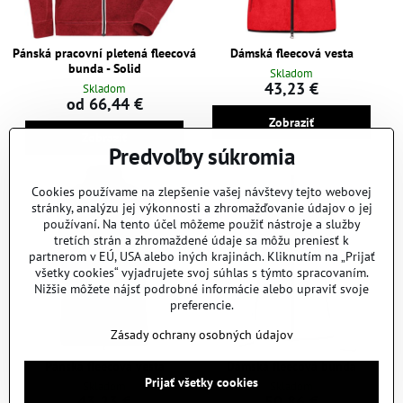
Pánská pracovní pletená fleecová
Dámská fleecová vesta
bunda - Solid
Skladom
43,23 €
Skladom
od 66,44 €
Zobraziť
Zobraziť
Predvoľby súkromia
Cookies používame na zlepšenie vašej návštevy tejto webovej
stránky, analýzu jej výkonnosti a zhromažďovanie údajov o jej
používaní. Na tento účel môžeme použiť nástroje a služby
tretích strán a zhromaždené údaje sa môžu preniesť k
partnerom v EÚ, USA alebo iných krajinách. Kliknutím na „Prijať
všetky cookies“ vyjadrujete svoj súhlas s týmto spracovaním.
Nižšie môžete nájsť podrobné informácie alebo upraviť svoje
preferencie.
Zásady ochrany osobných údajov
Pánská fleecová vesta
Dámská fleecová bunda
Prijať všetky cookies
Skladom
Skladom
43,23 €
50,86 €