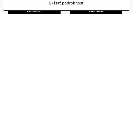
Ukázať podrobnosti
Zobraziť
Zobraziť
Pánská fleecová bunda
Dámská pletená fleecová bunda
Skladom
Skladom
50,86 €
64,51 €
Zobraziť
Zobraziť