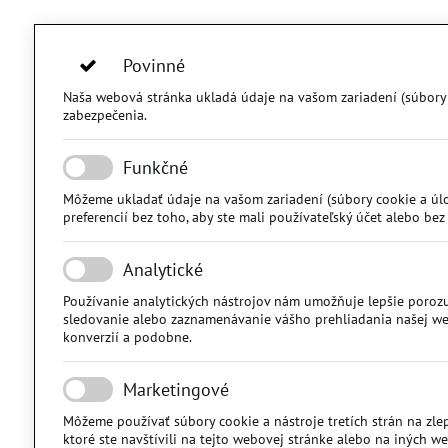
Povinné
Naša webová stránka ukladá údaje na vašom zariadení (súbory co
zabezpečenia.
Funkčné
Môžeme ukladať údaje na vašom zariadení (súbory cookie a úlož
preferencií bez toho, aby ste mali používateľský účet alebo bez 
Analytické
Používanie analytických nástrojov nám umožňuje lepšie porozu
sledovanie alebo zaznamenávanie vášho prehliadania našej webo
konverzií a podobne.
Marketingové
Môžeme používať súbory cookie a nástroje tretích strán na zlep
ktoré ste navštívili na tejto webovej stránke alebo na iných w