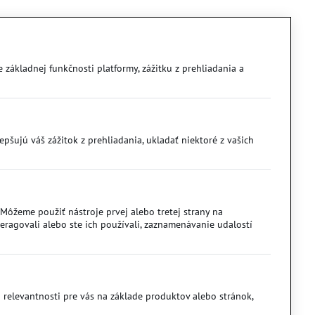
 základnej funkčnosti platformy, zážitku z prehliadania a
šujú váš zážitok z prehliadania, ukladať niektoré z vašich
ôžeme použiť nástroje prvej alebo tretej strany na
ragovali alebo ste ich používali, zaznamenávanie udalostí
 relevantnosti pre vás na základe produktov alebo stránok,