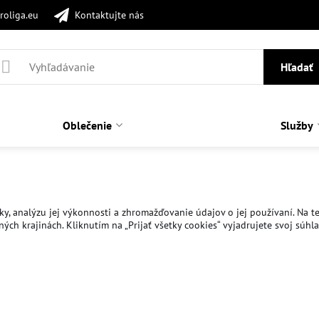
roliga.eu
Kontaktujte nás
Hľadať
Oblečenie
Služby
y, analýzu jej výkonnosti a zhromažďovanie údajov o jej používaní. Na te
ch krajinách. Kliknutím na „Prijať všetky cookies“ vyjadrujete svoj súhl