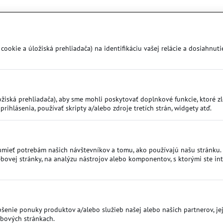
okie a úložiská prehliadača) na identifikáciu vašej relácie a dosiahnutie
iská prehliadača), aby sme mohli poskytovať doplnkové funkcie, ktoré zlep
prihlásenia, používať skripty a/alebo zdroje tretích strán, widgety atď.
mieť potrebám našich návštevníkov a tomu, ako používajú našu stránku. M
vej stránky, na analýzu nástrojov alebo komponentov, s ktorými ste inte
šenie ponuky produktov a/alebo služieb našej alebo našich partnerov, jej
ebových stránkach.