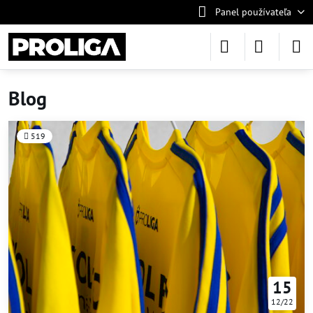
Panel používateľa
Blog
519
15
12/22