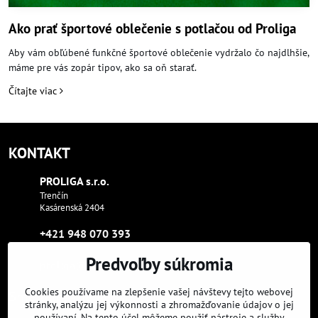
Ako prať športové oblečenie s potlačou od Proliga
Aby vám obľúbené funkčné športové oblečenie vydržalo čo najdlhšie,
máme pre vás zopár tipov, ako sa oň starať.
Čítajte viac
KONTAKT
PROLIGA s​.r​.o​.
Trenčín
Kasárenská 2404
+421 948 070 393
Predvoľby súkromia
proliga​@proliga​.eu
Cookies používame na zlepšenie vašej návštevy tejto webovej
Sme tam, kde aj vy:
stránky, analýzu jej výkonnosti a zhromažďovanie údajov o jej
používaní. Na tento účel môžeme použiť nástroje a služby