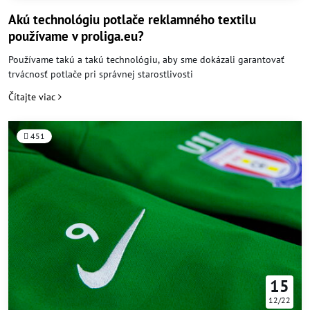
Akú technológiu potlače reklamného textilu
používame v proliga.eu?
Používame takú a takú technológiu, aby sme dokázali garantovať
trvácnosť potlače pri správnej starostlivosti
Čítajte viac
451
15
12/22