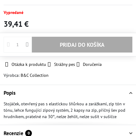
Vypredané
39,41 €
PRIDAJ DO KOŠÍKA
Otázka k produktu
Strážny pes
Doručenia
Výrobca:
B&C Collection
Popis
Stojáček, otevřený pas s elastickou šňůrkou a zarážkami, zip tón v
tónu, lehce fungující zipový systém, 2 kapsy na zip, příčný šev pod
hrudníkem, pratelné na 30°, nelze žehlit, nelze sušit v sušičce
Recenzie
0