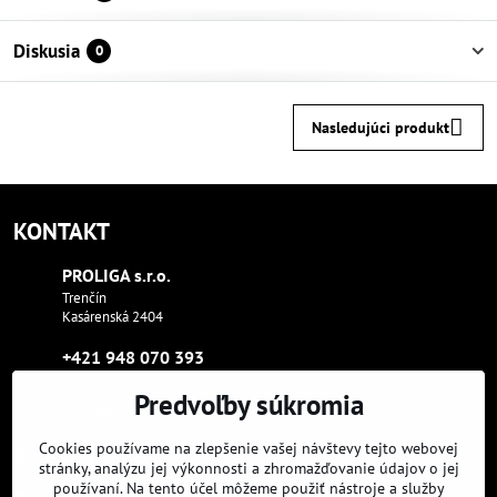
Diskusia
0
Nasledujúci produkt
KONTAKT
PROLIGA s​.r​.o​.
Trenčín
Kasárenská 2404
+421 948 070 393
Predvoľby súkromia
proliga​@proliga​.eu
Cookies používame na zlepšenie vašej návštevy tejto webovej
Sme tam, kde aj vy:
stránky, analýzu jej výkonnosti a zhromažďovanie údajov o jej
používaní. Na tento účel môžeme použiť nástroje a služby