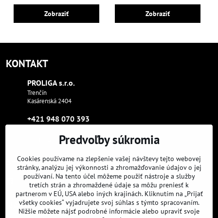
Zobraziť
Zobraziť
KONTAKT
PROLIGA s​.r​.o​.
Trenčín
Kasárenská 2404
+421 948 070 393
Predvoľby súkromia
proliga​@proliga​.eu
Cookies používame na zlepšenie vašej návštevy tejto webovej
Sme tam, kde aj vy:
stránky, analýzu jej výkonnosti a zhromažďovanie údajov o jej
používaní. Na tento účel môžeme použiť nástroje a služby
Facebook
Instagram
Youtube
tretích strán a zhromaždené údaje sa môžu preniesť k
partnerom v EÚ, USA alebo iných krajinách. Kliknutím na „Prijať
všetky cookies“ vyjadrujete svoj súhlas s týmto spracovaním.
NAVIGÁCIA
Nižšie môžete nájsť podrobné informácie alebo upraviť svoje