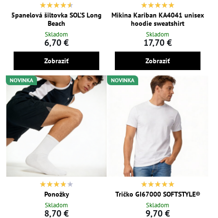
5panelová šiltovka SOL’S Long
Mikina Kariban KA4041 unisex
Beach
hoodie sweatshirt
Skladom
Skladom
6,70 €
17,70 €
Zobraziť
Zobraziť
NOVINKA
NOVINKA
Ponožky
Tričko GI67000 SOFTSTYLE®
Skladom
Skladom
8,70 €
9,70 €