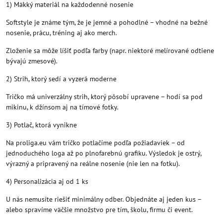
1) Mäkký materiál na každodenné nosenie
Softstyle je známe tým, že je jemné a pohodlné – vhodné na bežné
nosenie, prácu, tréning aj ako merch.
Zloženie sa môže líšiť podľa farby (napr. niektoré melírované odtiene
bývajú zmesové).
2) Strih, ktorý sedí a vyzerá moderne
Tričko má univerzálny strih, ktorý pôsobí upravene – hodí sa pod
mikinu, k džínsom aj na tímové fotky.
3) Potlač, ktorá vynikne
Na proliga.eu vám tričko potlačíme podľa požiadaviek – od
jednoduchého loga až po plnofarebnú grafiku. Výsledok je ostrý,
výrazný a pripravený na reálne nosenie (nie len na fotku).
4) Personalizácia aj od 1 ks
U nás nemusíte riešiť minimálny odber. Objednáte aj jeden kus –
alebo spravíme väčšie množstvo pre tím, školu, firmu či event.