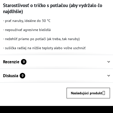
Starostlivosť o tričko s potlačou (aby vydržalo čo
najdlhšie)
- prať naruby, ideálne do 30 °C
- nepoužívať agresívne bielidlá
- nežehliť priamo po potlači (ak treba, tak naruby)
- sušička radšej na nižšie teploty alebo voľne uschnúť
Recenzie
0
Diskusia
0
Nasledujúci produkt