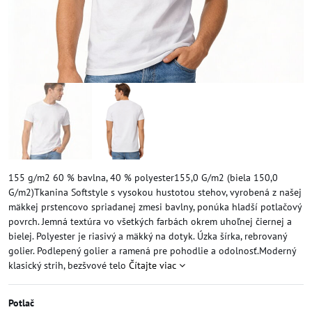
155 g/m2 60 % bavlna, 40 % polyester155,0 G/m2 (biela 150,0
G/m2)Tkanina Softstyle s vysokou hustotou stehov, vyrobená z našej
mäkkej prstencovo spriadanej zmesi bavlny, ponúka hladší potlačový
povrch. Jemná textúra vo všetkých farbách okrem uhoľnej čiernej a
bielej. Polyester je riasivý a mäkký na dotyk. Úzka šírka, rebrovaný
golier. Podlepený golier a ramená pre pohodlie a odolnosť.Moderný
klasický strih, bezšvové telo
Čítajte viac
Potlač