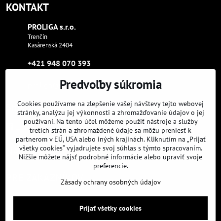
KONTAKT
PROLIGA s​.r​.o​.
Trenčín
Kasárenská 2404
+421 948 070 393
Predvoľby súkromia
proliga​@proliga​.eu
Cookies používame na zlepšenie vašej návštevy tejto webovej
Sme tam, kde aj vy:
stránky, analýzu jej výkonnosti a zhromažďovanie údajov o jej
používaní. Na tento účel môžeme použiť nástroje a služby
Facebook
Instagram
Youtube
tretích strán a zhromaždené údaje sa môžu preniesť k
partnerom v EÚ, USA alebo iných krajinách. Kliknutím na „Prijať
všetky cookies“ vyjadrujete svoj súhlas s týmto spracovaním.
NAVIGÁCIA
Nižšie môžete nájsť podrobné informácie alebo upraviť svoje
preferencie.
PRE ZÁKAZNÍKOV
Zásady ochrany osobných údajov
Prijať všetky cookies
©
2026
Copyright
Predvoľby súkromia
Zásady ochrany osobných údajov