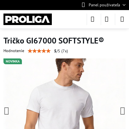
Panel používateľa
Tričko GI67000 SOFTSTYLE®
Hodnotenie
5
/
5
(
7
x)
NOVINKA