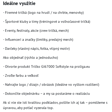
Ideálne využitie
- Firemné tričká (logo na hrudi / na chrbte, menovky)
- Športové kluby a tímy (tréningové a voľnočasové tričká)
- Eventy, festivaly, akcie (crew tričká, merch)
- Influenceri a značky (limitky, predajný merch)
- Darčeky (vlastný nápis, fotka, vtipný motív)
Ako objednať (rýchlo a jednoducho)
- Otvorte produkt Tričko GI67000 Softstyle na proliga.eu
- Zvoľte farbu a veľkosť
- Nahrajte logo / dizajn / obrázok (ideálne vo vyššom rozlíšení)
- Dokončite objednávku – a my sa postaráme o realizáciu
Ak si nie ste istí kvalitou podkladov, pošlite ich aj tak – pomôžeme s
úpravou, aby potlač vyzerala top.