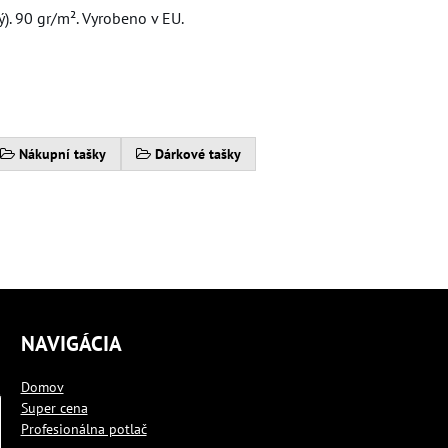
). 90 gr/m². Vyrobeno v EU.
Nákupní tašky
Dárkové tašky
NAVIGÁCIA
Domov
Super cena
Profesionálna potlač