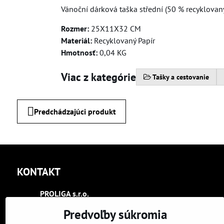
Vánoční dárková taška střední (50 % recyklovaný
Rozmer:
25X11X32 CM
Materiál:
Recyklovaný Papír
Hmotnosť:
0,04 KG
Viac z kategórie
Tašky a cestovanie
Predchádzajúci produkt
KONTAKT
PROLIGA s​.r​.o​.
Trenčín
Predvoľby súkromia
Kasárenská 2404