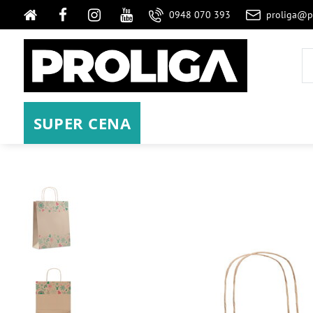
0948 070 393
proliga@p
SUPER CENA