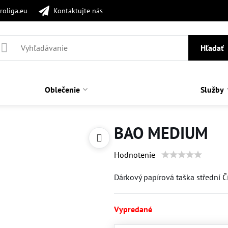
roliga.eu
Kontaktujte nás
Hľadať
Oblečenie
Služby
BAO MEDIUM
Hodnotenie
Dárkový papírová taška střední
Č
Vypredané