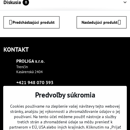
Diskusia
0
Predchádzajúci produkt
Nasledujúci produkt
KONTAKT
PROLIGA s​.r​.o​.
Trenčín
Kasárenská 2404
+421 948 070 393
Predvoľby súkromia
proliga​@proliga​.eu
Cookies používame na zlepšenie vašej návštevy tejto webovej
Sme tam, kde aj vy:
stránky, analýzu jej výkonnosti a zhromažďovanie údajov o jej
používaní. Na tento účel môžeme použiť nástroje a služby
Facebook
Instagram
Youtube
tretích strán a zhromaždené údaje sa môžu preniesť k
partnerom v EÚ, USA alebo iných krajinách. Kliknutím na „Prijať