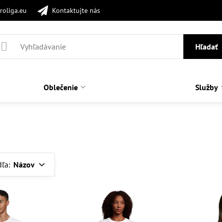
roliga.eu
Kontaktujte nás
Hľadať
Oblečenie
Služby
dľa:
Názov