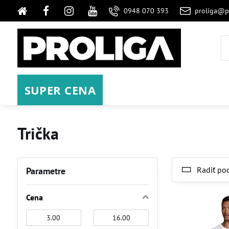
0948 070 393
proliga@p
SUPER CENA
Trička
Radiť po
Parametre
Cena
Od:
Do: