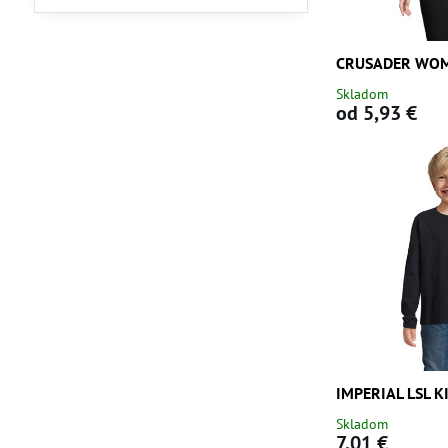
filtra
fulltextom
CRUSADER WO
Skladom
od 5,93 €
IMPERIAL LSL K
Skladom
7,01 €