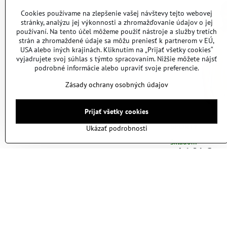
Cookies používame na zlepšenie vašej návštevy tejto webovej
stránky, analýzu jej výkonnosti a zhromažďovanie údajov o jej
používaní. Na tento účel môžeme použiť nástroje a služby tretích
strán a zhromaždené údaje sa môžu preniesť k partnerom v EÚ,
USA alebo iných krajinách. Kliknutím na „Prijať všetky cookies“
vyjadrujete svoj súhlas s týmto spracovaním. Nižšie môžete nájsť
podrobné informácie alebo upraviť svoje preferencie.
Zásady ochrany osobných údajov
Prijať všetky cookies
SPORTY
Ukázať podrobnosti
Skladom
od 6,91 €