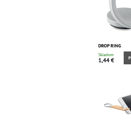
DROP RING
Skladom
P
1,44 €