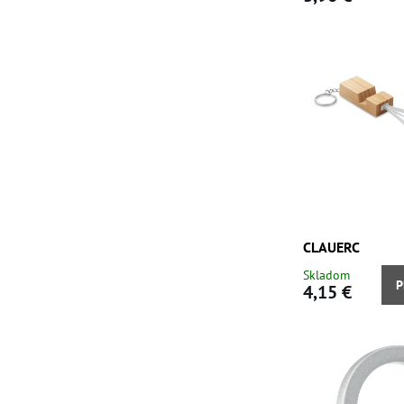
CLAUERC
Skladom
P
4,15 €