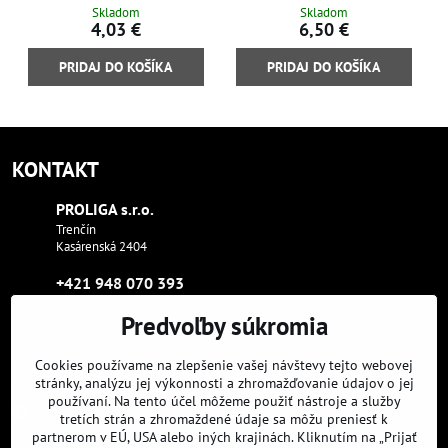
Skladom
Skladom
4,03 €
6,50 €
PRIDAJ DO KOŠÍKA
PRIDAJ DO KOŠÍKA
KONTAKT
PROLIGA s​.r​.o​.
Trenčín
Kasárenská 2404
+421 948 070 393
Predvoľby súkromia
proliga​@proliga​.eu
Cookies používame na zlepšenie vašej návštevy tejto webovej
Sme tam, kde aj vy:
stránky, analýzu jej výkonnosti a zhromažďovanie údajov o jej
používaní. Na tento účel môžeme použiť nástroje a služby
Facebook
Instagram
Youtube
tretích strán a zhromaždené údaje sa môžu preniesť k
partnerom v EÚ, USA alebo iných krajinách. Kliknutím na „Prijať