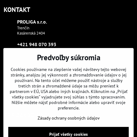
KONTAKT
PROLIGA s​.r​.o​.
Trenčín
Kasárenská 2404
+421 948 070 393
Predvoľby súkromia
proliga​@proliga​.eu
Cookies používame na zlepšenie vašej návštevy tejto webovej
Sme tam, kde aj vy:
stránky, analýzu jej výkonnosti a zhromažďovanie údajov o jej
používaní. Na tento účel môžeme použiť nástroje a služby
Facebook
Instagram
Youtube
tretích strán a zhromaždené údaje sa môžu preniesť k
partnerom v EÚ, USA alebo iných krajinách. Kliknutím na „Prijať
všetky cookies“ vyjadrujete svoj súhlas s týmto spracovaním.
NAVIGÁCIA
Nižšie môžete nájsť podrobné informácie alebo upraviť svoje
preferencie.
PRE ZÁKAZNÍKOV
Zásady ochrany osobných údajov
©
2026
Copyright
Prijať všetky cookies