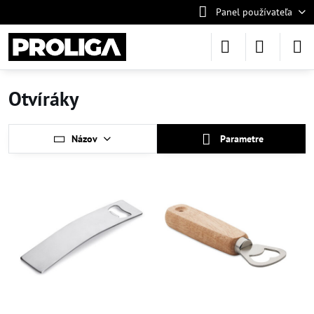
Panel používateľa
Otvíráky
Názov
Parametre