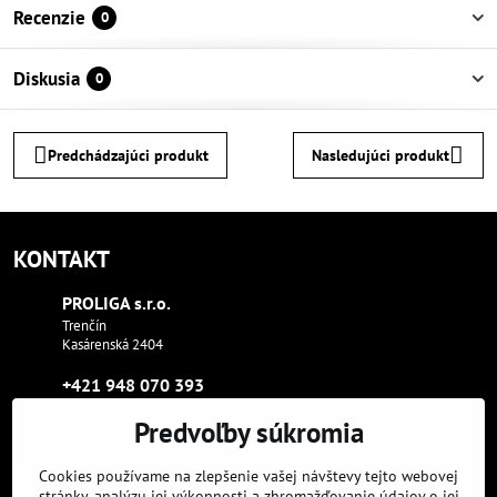
Recenzie
0
Diskusia
0
Predchádzajúci produkt
Nasledujúci produkt
KONTAKT
PROLIGA s​.r​.o​.
Trenčín
Kasárenská 2404
+421 948 070 393
Predvoľby súkromia
proliga​@proliga​.eu
Cookies používame na zlepšenie vašej návštevy tejto webovej
Sme tam, kde aj vy:
stránky, analýzu jej výkonnosti a zhromažďovanie údajov o jej