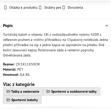
Otázka k produktu
Strážny pes
Doručenia
Popis
Turistický batoh o objemu 18l z vodoodpudivého nylonu 420D s
reflexním pruhem a vnitřní přihrádkou na 15palcový notebook. Jedna
přední přihrádka na zip a jedna kapsa se zapínáním na přezku. Dvě
boční zasouvací kapsy. Polstrovaná záda a ramenní popruhy.
Odvětrávaná záda.
Rozmer:
29.5X11X50CM
Materiál:
PET
Hmotnosť:
0,6 KG
Viac z kategórie
Tašky a cestovanie
Sportovní a outdoorové tašky
Sportovní batohy