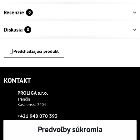
Recenzie
0
Diskusia
0
Predchádzajúci produkt
KONTAKT
PROLIGA s​.r​.o​.
Trenčín
Kasárenská 2404
+421 948 070 393
Predvoľby súkromia
proliga​@proliga​.eu