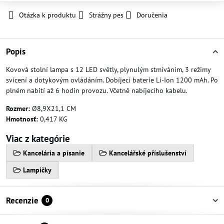
Otázka k produktu
Strážny pes
Doručenia
Popis
Kovová stolní lampa s 12 LED světly, plynulým stmíváním, 3 režimy
svícení a dotykovým ovládáním. Dobíjecí baterie Li-Ion 1200 mAh. Po
plném nabití až 6 hodin provozu. Včetně nabíjecího kabelu.
Rozmer:
Ø8,9X21,1 CM
Hmotnosť:
0,417 KG
Viac z kategórie
Kancelária a písanie
Kancelářské příslušenství
Lampičky
Recenzie
0