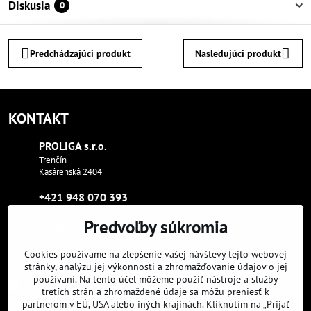
Diskusia
0
Predchádzajúci produkt
Nasledujúci produkt
KONTAKT
PROLIGA s​.r​.o​.
Trenčín
Kasárenská 2404
+421 948 070 393
Predvoľby súkromia
proliga​@proliga​.eu
Cookies používame na zlepšenie vašej návštevy tejto webovej
Sme tam, kde aj vy:
stránky, analýzu jej výkonnosti a zhromažďovanie údajov o jej
používaní. Na tento účel môžeme použiť nástroje a služby
Facebook
Instagram
Youtube
tretích strán a zhromaždené údaje sa môžu preniesť k
partnerom v EÚ, USA alebo iných krajinách. Kliknutím na „Prijať