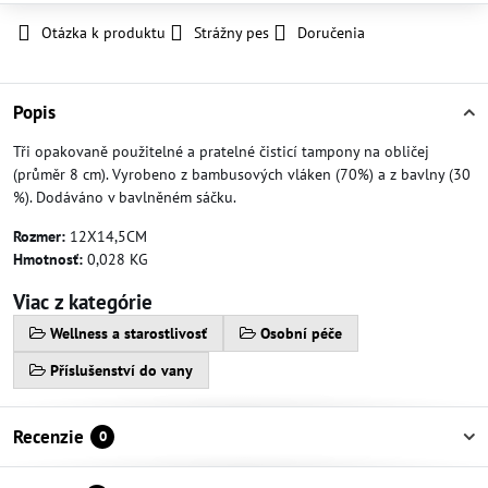
Otázka k produktu
Strážny pes
Doručenia
Popis
Tři opakovaně použitelné a pratelné čisticí tampony na obličej
(průměr 8 cm). Vyrobeno z bambusových vláken (70%) a z bavlny (30
%). Dodáváno v bavlněném sáčku.
Rozmer:
12X14,5CM
Hmotnosť:
0,028 KG
Viac z kategórie
Wellness a starostlivosť
Osobní péče
Příslušenství do vany
Recenzie
0