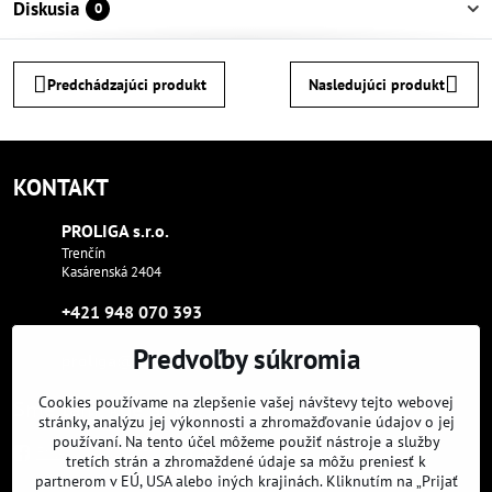
Diskusia
0
Predchádzajúci produkt
Nasledujúci produkt
KONTAKT
PROLIGA s​.r​.o​.
Trenčín
Kasárenská 2404
+421 948 070 393
Predvoľby súkromia
proliga​@proliga​.eu
Cookies používame na zlepšenie vašej návštevy tejto webovej
Sme tam, kde aj vy:
stránky, analýzu jej výkonnosti a zhromažďovanie údajov o jej
používaní. Na tento účel môžeme použiť nástroje a služby
Facebook
Instagram
Youtube
tretích strán a zhromaždené údaje sa môžu preniesť k
partnerom v EÚ, USA alebo iných krajinách. Kliknutím na „Prijať