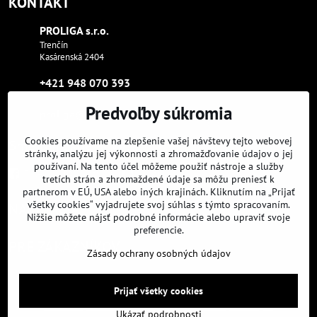
KONTAKT
PROLIGA s​.r​.o​.
Trenčín
Kasárenská 2404
+421 948 070 393
Predvoľby súkromia
proliga​@proliga​.eu
Cookies používame na zlepšenie vašej návštevy tejto webovej
Sme tam, kde aj vy:
stránky, analýzu jej výkonnosti a zhromažďovanie údajov o jej
používaní. Na tento účel môžeme použiť nástroje a služby
Facebook
Instagram
Youtube
tretích strán a zhromaždené údaje sa môžu preniesť k
partnerom v EÚ, USA alebo iných krajinách. Kliknutím na „Prijať
všetky cookies“ vyjadrujete svoj súhlas s týmto spracovaním.
NAVIGÁCIA
Nižšie môžete nájsť podrobné informácie alebo upraviť svoje
preferencie.
PRE ZÁKAZNÍKOV
Zásady ochrany osobných údajov
Prijať všetky cookies
©
2026
Copyright
Predvoľby súkromia
Zásady ochrany osobných údajov
Ukázať podrobnosti