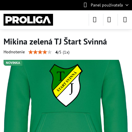
Panel používateľa
Mikina zelená TJ Štart Svinná
Hodnotenie
4
/
5
(
1
x)
NOVINKA