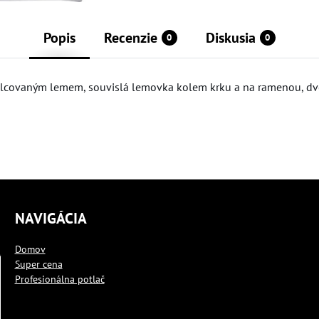
Popis
Recenzie
Diskusia
0
0
 válcovaným lemem, souvislá lemovka kolem krku a na ramenou, dv
NAVIGÁCIA
Domov
Super cena
Profesionálna potlač