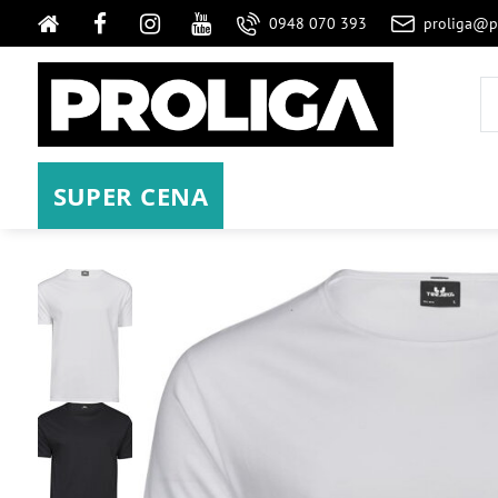
0948 070 393
proliga@p
SUPER CENA