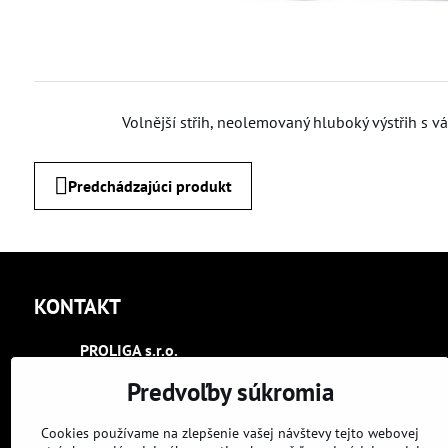
Volnější střih, neolemovaný hluboký výstřih s
Predchádzajúci produkt
KONTAKT
PROLIGA s​.r​.o​.
Trenčín
Predvoľby súkromia
Kasárenská 2404
+421 948 070 393
Cookies používame na zlepšenie vašej návštevy tejto webovej