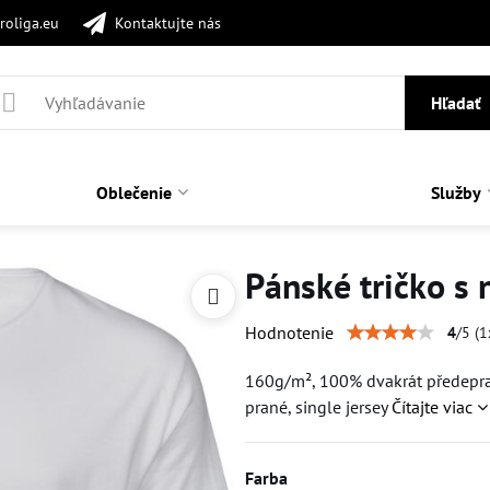
roliga.eu
Kontaktujte nás
Hľadať
Oblečenie
Služby
Pánské tričko s
Hodnotenie
4
/
5
(
1
160g/m², 100% dvakrát předepran
prané, single jersey
Čítajte viac
Farba