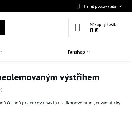
Panel používateľa
Nákupný košík
0 €
Fanshop
 neolemovaným výstřihem
x)
á česaná prstencová bavlna, silikonové praní, enzymaticky