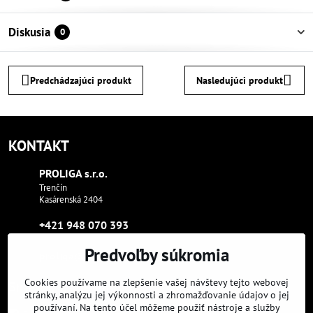
Diskusia
0
Predchádzajúci produkt
Nasledujúci produkt
KONTAKT
PROLIGA s​.r​.o​.
Trenčín
Kasárenská 2404
+421 948 070 393
Predvoľby súkromia
proliga​@proliga​.eu
Cookies používame na zlepšenie vašej návštevy tejto webovej
Sme tam, kde aj vy:
stránky, analýzu jej výkonnosti a zhromažďovanie údajov o jej
používaní. Na tento účel môžeme použiť nástroje a služby