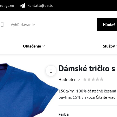
roliga.eu
Kontaktujte nás
Hľadať
Oblečenie
Služby
Dámské tričko s
Hodnotenie
150g/m², 100% částečně česaná 
bavlna, 15% viskóza
Čítajte viac
Farba