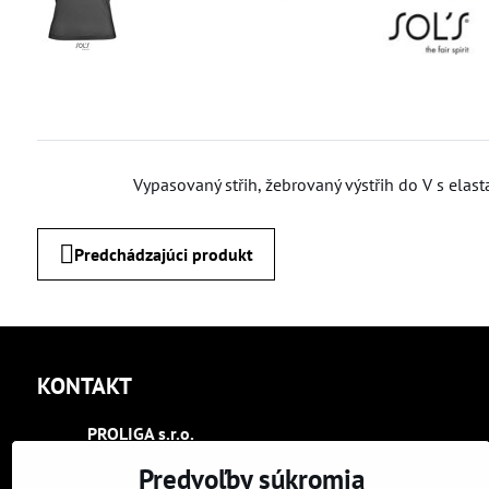
Vypasovaný střih, žebrovaný výstřih do V s elas
Predchádzajúci produkt
KONTAKT
PROLIGA s​.r​.o​.
Trenčín
Predvoľby súkromia
Kasárenská 2404