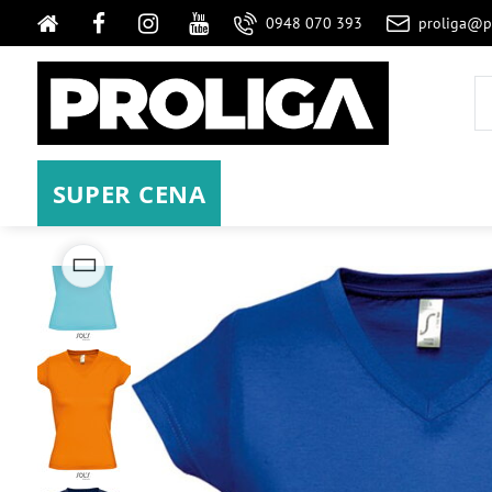
0948 070 393
proliga@p
SUPER CENA