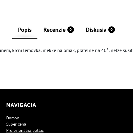
Popis
Recenzie
Diskusia
0
0
tanem, krční lemovka, měkké na omak, pratelné na 40°, nelze sušit
NAVIGÁCIA
Domov
Super cena
Profesionálna potlač