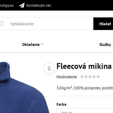
roliga.eu
Kontaktujte nás
Hľadať
Oblečenie
Služby
Fleecová mikina
Hodnotenie
320g/m², 100% polyester, protiž
Farba