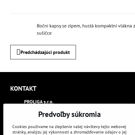
Boční kapsy se zipem, hustá kompaktní vlákna za
sušičce
Predchádzajúci produkt
KONTAKT
PROLIGA s​.r​.o​.
Trenčín
Predvoľby súkromia
Kasárenská 2404
+421 948 070 393
Cookies používame na zlepšenie vašej návštevy tejto webovej
stránky, analýzu jej výkonnosti a zhromažďovanie údajov o jej