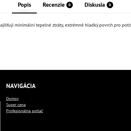
Popis
Recenzie
Diskusia
0
0
jišťují minimální tepelné ztráty, extrémně hladký povrch pro potis
NAVIGÁCIA
Domov
Super cena
Profesionálna potlač