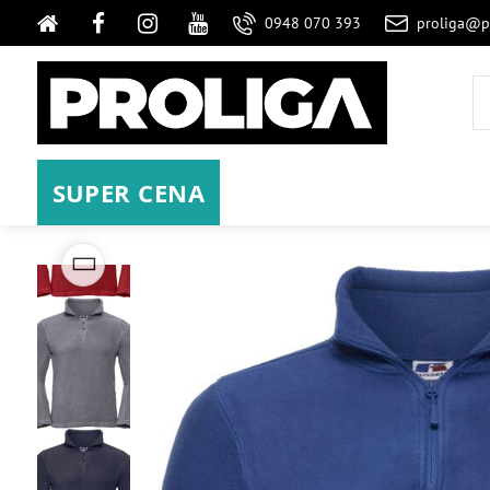
0948 070 393
proliga@p
SUPER CENA