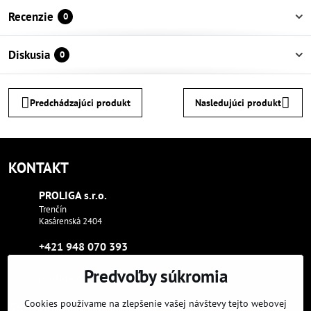
Recenzie
0
Diskusia
0
Predchádzajúci produkt
Nasledujúci produkt
KONTAKT
PROLIGA s​.r​.o​.
Trenčín
Kasárenská 2404
+421 948 070 393
Predvoľby súkromia
proliga​@proliga​.eu
Cookies používame na zlepšenie vašej návštevy tejto webovej
Sme tam, kde aj vy: