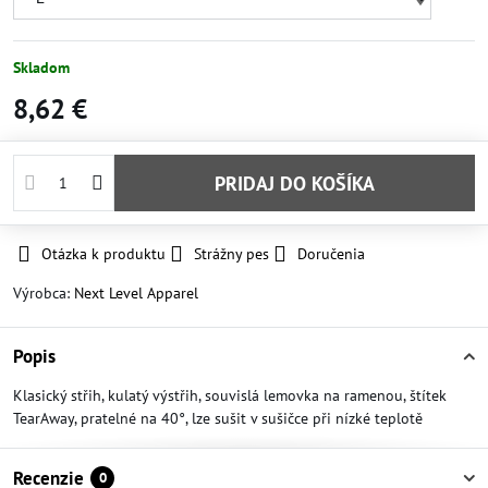
Skladom
8,62 €
PRIDAJ DO KOŠÍKA
Otázka k produktu
Strážny pes
Doručenia
Výrobca:
Next Level Apparel
Popis
Klasický střih, kulatý výstřih, souvislá lemovka na ramenou, štítek
TearAway, pratelné na 40°, lze sušit v sušičce při nízké teplotě
Recenzie
0