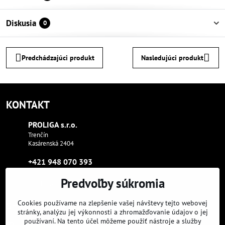
Diskusia
0
Predchádzajúci produkt
Nasledujúci produkt
KONTAKT
PROLIGA s​.r​.o​.
Trenčín
Kasárenská 2404
+421 948 070 393
Predvoľby súkromia
proliga​@proliga​.eu
Cookies používame na zlepšenie vašej návštevy tejto webovej
Sme tam, kde aj vy:
stránky, analýzu jej výkonnosti a zhromažďovanie údajov o jej
používaní. Na tento účel môžeme použiť nástroje a služby