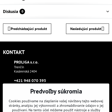
Diskusia
0
Predchádzajúci produkt
Nasledujúci produkt
KONTAKT
PROLIGA s​.r​.o​.
Trenčín
Kasárenská 2404
+421 948 070 393
Predvoľby súkromia
proliga​@proliga​.eu
Cookies používame na zlepšenie vašej návštevy tejto webovej
Sme tam, kde aj vy:
stránky, analýzu jej výkonnosti a zhromažďovanie údajov o jej
používaní. Na tento účel môžeme použiť nástroje a služby