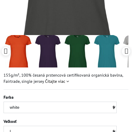
155g/m², 100% česaná prstencová certifikovaná organická bavlna,
Fairtrade, single jersey
Čítajte viac
Farba
Veľkosť