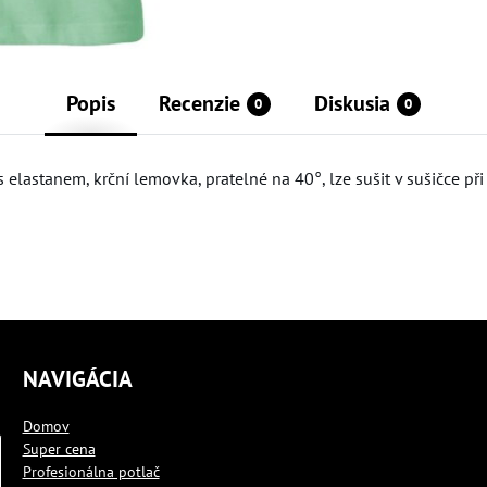
Popis
Recenzie
Diskusia
0
0
 elastanem, krční lemovka, pratelné na 40°, lze sušit v sušičce při
NAVIGÁCIA
Domov
Super cena
Profesionálna potlač