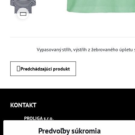
Vypasovaný střih, výstřih z žebrovaného úpletu s
Predchádzajúci produkt
KONTAKT
PROLIGA s​.r​.o​.
Trenčín
Predvoľby súkromia
Kasárenská 2404