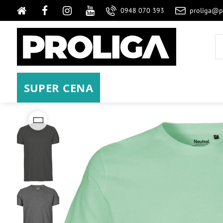
0948 070 393
proliga@p
SUPER CENA