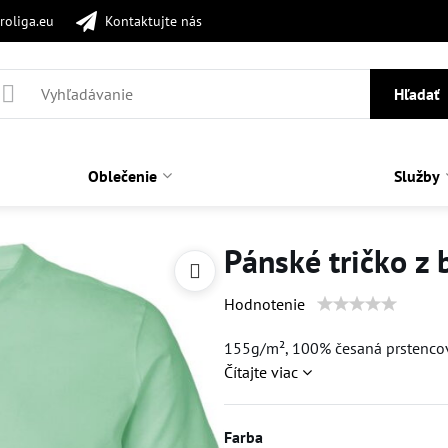
roliga.eu
Kontaktujte nás
Hľadať
Oblečenie
Služby
Pánské tričko z 
Hodnotenie
155g/m², 100% česaná prstencová 
Čítajte viac
Farba