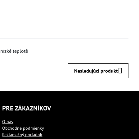
 nízké teplotě
Nasledujúci produkt
PRE ZÁKAZNÍKOV
O nás
Obchodné podmienky
Reklamačný poriadok