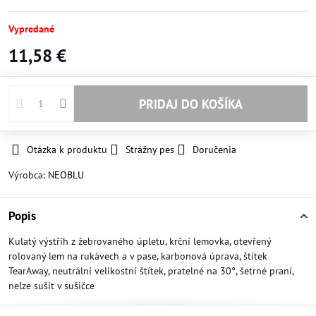
Vypredané
11,58 €
PRIDAJ DO KOŠÍKA
Otázka k produktu
Strážny pes
Doručenia
Výrobca:
NEOBLU
Popis
Kulatý výstřih z žebrovaného úpletu, krční lemovka, otevřený
rolovaný lem na rukávech a v pase, karbonová úprava, štítek
TearAway, neutrální velikostní štítek, pratelné na 30°, šetrné praní,
nelze sušit v sušičce