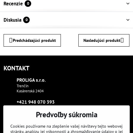
Recenzie
0
Diskusia
0
Predchádzajúci produkt
Nasledujúci produkt
KONTAKT
PROLIGA s​.r​.o​.
Trenčín
Kasárenská 2404
+421 948 070 393
Predvoľby súkromia
proliga​@proliga​.eu
Cookies používame na zlepšenie vašej návštevy tejto webovej
Sme tam, kde aj vy:
stránky, analýzu jej výkonnosti a zhromažďovanie údajov o jej