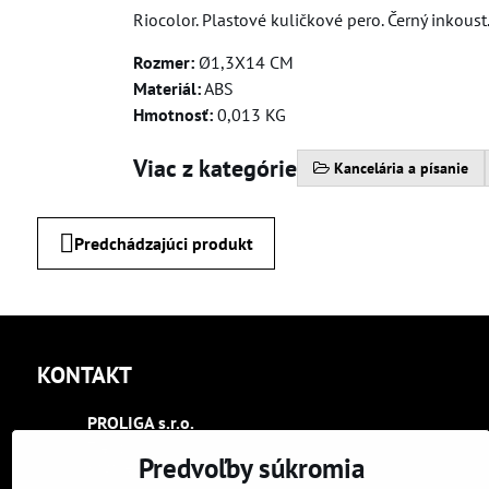
Riocolor. Plastové kuličkové pero. Černý inkoust
Rozmer:
Ø1,3X14 CM
Materiál:
ABS
Hmotnosť:
0,013 KG
Viac z kategórie
Kancelária a písanie
Predchádzajúci produkt
KONTAKT
PROLIGA s​.r​.o​.
Trenčín
Predvoľby súkromia
Kasárenská 2404