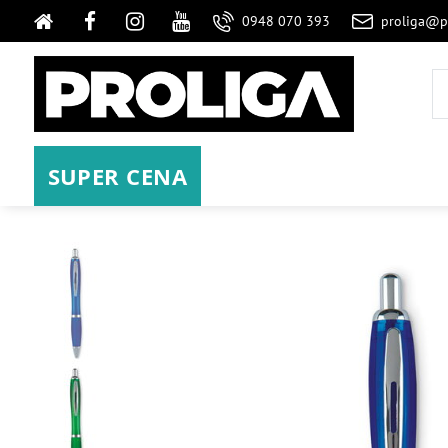
0948 070 393
proliga@p
SUPER CENA