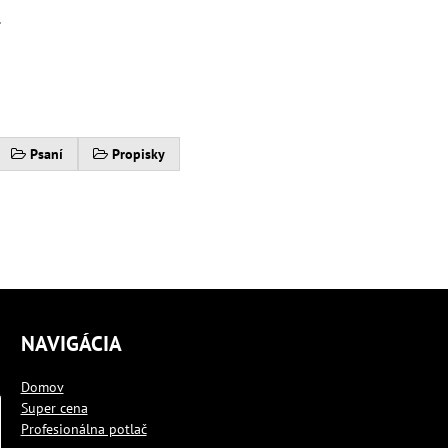
.
Psaní
Propisky
NAVIGÁCIA
Domov
Super cena
Profesionálna potlač