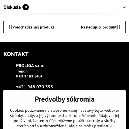
Diskusia
0
Predchádzajúci produkt
Nasledujúci produkt
KONTAKT
PROLIGA s​.r​.o​.
Trenčín
Kasárenská 2404
+421 948 070 393
Predvoľby súkromia
proliga​@proliga​.eu
Cookies používame na zlepšenie vašej návštevy tejto webovej
Sme tam, kde aj vy:
stránky, analýzu jej výkonnosti a zhromažďovanie údajov o jej
používaní. Na tento účel môžeme použiť nástroje a služby
Facebook
Instagram
Youtube
tretích strán a zhromaždené údaje sa môžu preniesť k