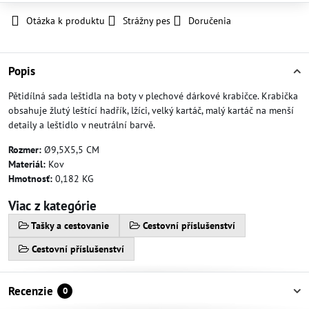
Otázka k produktu
Strážny pes
Doručenia
Popis
Pětidílná sada leštidla na boty v plechové dárkové krabičce. Krabička
obsahuje žlutý leštící hadřík, lžíci, velký kartáč, malý kartáč na menší
detaily a leštidlo v neutrální barvě.
Rozmer:
Ø9,5X5,5 CM
Materiál:
Kov
Hmotnosť:
0,182 KG
Viac z kategórie
Tašky a cestovanie
Cestovní příslušenství
Cestovní příslušenství
Recenzie
0