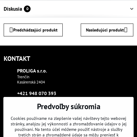
Diskusia
0
Predchádzajúci produkt
Nasledujúci produkt
KONTAKT
PROLIGA s​.r​.o​.
Trenčín
Kasárenská 2404
+421 948 070 393
Predvoľby súkromia
proliga​@proliga​.eu
Cookies používame na zlepšenie vašej návštevy tejto webovej
Sme tam, kde aj vy:
stránky, analýzu jej výkonnosti a zhromažďovanie údajov o jej
používaní. Na tento účel môžeme použiť nástroje a služby
Facebook
Instagram
Youtube
tretích strán a zhromaždené údaje sa môžu preniesť k