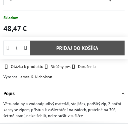
Skladom
48,47 €
PRIDAJ DO KOŠÍKA
Otázka k produktu
Strážny pes
Doručenia
Výrobca:
James & Nicholson
Popis
Větruodolný a vodoodpudivý materiál, stojáček, podšitý zip, 2 boční
kapsy se zipem, přístup k zušlechtění na zádech, pratelné na 30°,
šetrné praní, nelze žehlit, nelze sušit v sušičce