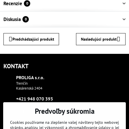
Recenzie
0
Diskusia
0
Predchádzajúci produkt
Nasledujúci produkt
KONTAKT
PROLIGA s​.r​.o​.
Trenčín
Kasárenská 2404
+421 948 070 393
Predvoľby súkromia
proliga​@proliga​.eu
Cookies používame na zlepšenie vašej návštevy tejto webovej
Sme tam, kde aj vy:
stránky, analýzu jej výkonnosti a zhromažďovanie údajov o jej