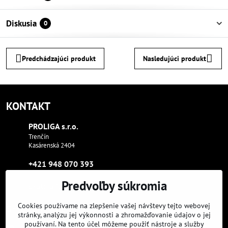
Diskusia
0
Predchádzajúci produkt
Nasledujúci produkt
KONTAKT
PROLIGA s​.r​.o​.
Trenčín
Kasárenská 2404
+421 948 070 393
Predvoľby súkromia
proliga​@proliga​.eu
Cookies používame na zlepšenie vašej návštevy tejto webovej
Sme tam, kde aj vy:
stránky, analýzu jej výkonnosti a zhromažďovanie údajov o jej
používaní. Na tento účel môžeme použiť nástroje a služby