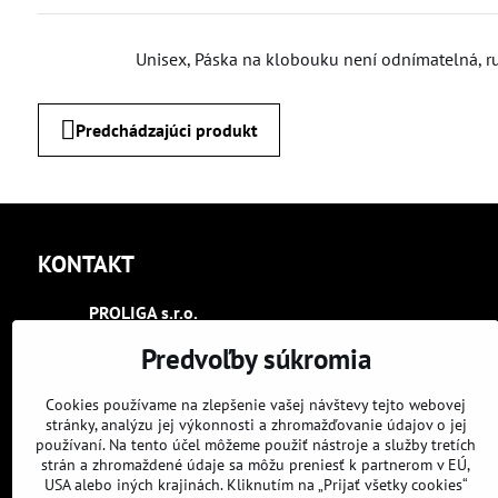
Unisex, Páska na klobouku není odnímatelná, ru
Predchádzajúci produkt
KONTAKT
PROLIGA s​.r​.o​.
Trenčín
Predvoľby súkromia
Kasárenská 2404
+421 948 070 393
Cookies používame na zlepšenie vašej návštevy tejto webovej
stránky, analýzu jej výkonnosti a zhromažďovanie údajov o jej
používaní. Na tento účel môžeme použiť nástroje a služby tretích
proliga​@proliga​.eu
strán a zhromaždené údaje sa môžu preniesť k partnerom v EÚ,
USA alebo iných krajinách. Kliknutím na „Prijať všetky cookies“