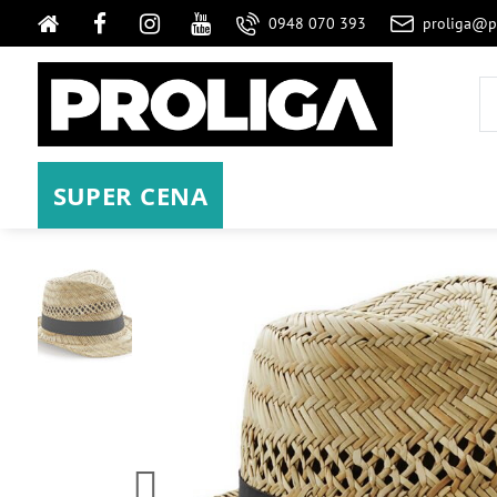
0948 070 393
proliga@p
SUPER CENA