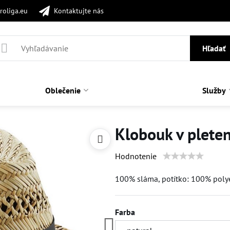
roliga.eu
Kontaktujte nás
Hľadať
Oblečenie
Služby
Klobouk v plete
Hodnotenie
100% sláma, potítko: 100% poly
Farba