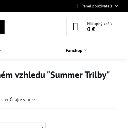
Panel používateľa
Nákupný košík
0 €
Fanshop
ném vzhledu "Summer Trilby"
ester
Čítajte viac