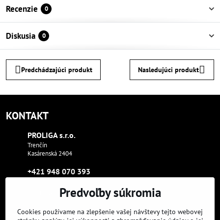
Recenzie
0
Diskusia
0
Predchádzajúci produkt
Nasledujúci produkt
KONTAKT
PROLIGA s​.r​.o​.
Trenčín
Kasárenská 2404
+421 948 070 393
Predvoľby súkromia
proliga​@proliga​.eu
Cookies používame na zlepšenie vašej návštevy tejto webovej
Sme tam, kde aj vy: