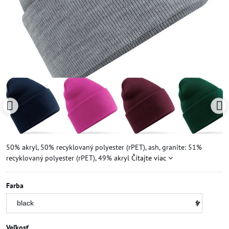
50% akryl, 50% recyklovaný polyester (rPET), ash, granite: 51%
recyklovaný polyester (rPET), 49% akryl
Čítajte viac
Farba
Veľkosť