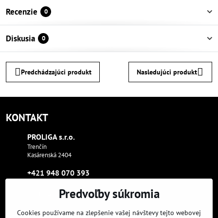
Recenzie
0
Diskusia
0
Predchádzajúci produkt
Nasledujúci produkt
KONTAKT
PROLIGA s​.r​.o​.
Trenčín
Kasárenská 2404
+421 948 070 393
Predvoľby súkromia
proliga​@proliga​.eu
Cookies používame na zlepšenie vašej návštevy tejto webovej
Sme tam, kde aj vy: