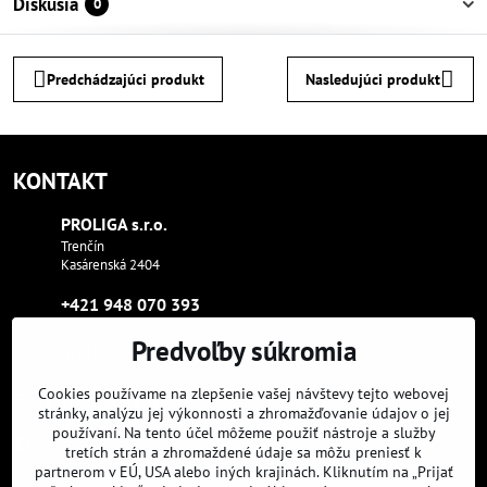
Diskusia
0
Predchádzajúci produkt
Nasledujúci produkt
KONTAKT
PROLIGA s​.r​.o​.
Trenčín
Kasárenská 2404
+421 948 070 393
Predvoľby súkromia
proliga​@proliga​.eu
Cookies používame na zlepšenie vašej návštevy tejto webovej
Sme tam, kde aj vy:
stránky, analýzu jej výkonnosti a zhromažďovanie údajov o jej
používaní. Na tento účel môžeme použiť nástroje a služby
Facebook
Instagram
Youtube
tretích strán a zhromaždené údaje sa môžu preniesť k
partnerom v EÚ, USA alebo iných krajinách. Kliknutím na „Prijať