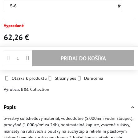
Vypredané
62,26 €
PRIDAJ DO KOŠÍKA
Otázka k produktu
Strážny pes
Doručenia
Výrobca:
B&C Collection
Popis
3-vrstvý softshellový materiál, voděodolné (5.000mm vodní sloupec),
prodyšné (1.000g/m² za 24h), odnímatelná kapuce, vsazené rukávy,
manžety na rukávech s poutky na suchý zip a reliéfním plastovým
stahovákem, zip s ochranou brady, 2 boční kapsy vpředu na zip,