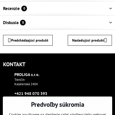
Recenzie
0
Diskusia
0
Predchádzajúci produkt
Nasledujúci produkt
KONTAKT
PROLIGA s​.r​.o​.
Trenčín
Kasárenská 2404
+421 948 070 393
Predvoľby súkromia
proliga​@proliga​.eu
Cookies používame na zlepšenie vašej návštevy tejto webovej