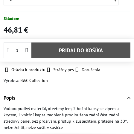
Skladom
46,81 €
PRIDAJ DO KOŠÍKA
Otázka k produktu
Strážny pes
Doručenia
Výrobca:
B&C Collection
Popis
Vodoodpudivý materiál, otevřený lem, 2 boční kapsy se zipem a
krytem, 1 vnitřní kapsa, zaoblená prodloužená zadní část, zadní
středový panel bez prošívání, přístup k zušlechtění, pratelné na 30°,
nelze žehlit, nelze sušit v sušičce