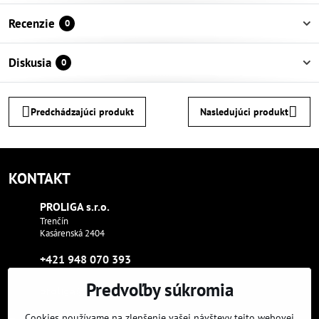
Recenzie
0
Diskusia
0
Predchádzajúci produkt
Nasledujúci produkt
KONTAKT
PROLIGA s​.r​.o​.
Trenčín
Kasárenská 2404
+421 948 070 393
Predvoľby súkromia
proliga​@proliga​.eu
Cookies používame na zlepšenie vašej návštevy tejto webovej