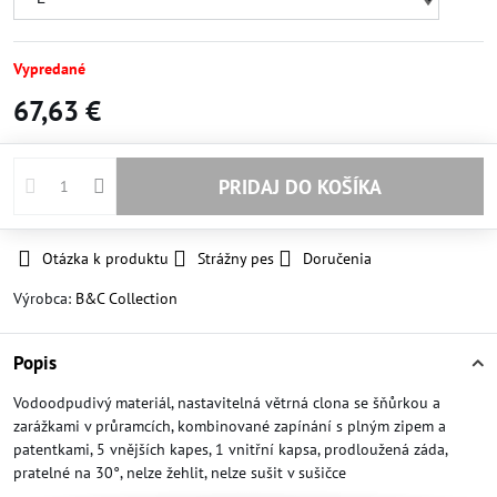
Vypredané
67,63 €
PRIDAJ DO KOŠÍKA
Otázka k produktu
Strážny pes
Doručenia
Výrobca:
B&C Collection
Popis
Vodoodpudivý materiál, nastavitelná větrná clona se šňůrkou a
zarážkami v průramcích, kombinované zapínání s plným zipem a
patentkami, 5 vnějších kapes, 1 vnitřní kapsa, prodloužená záda,
pratelné na 30°, nelze žehlit, nelze sušit v sušičce