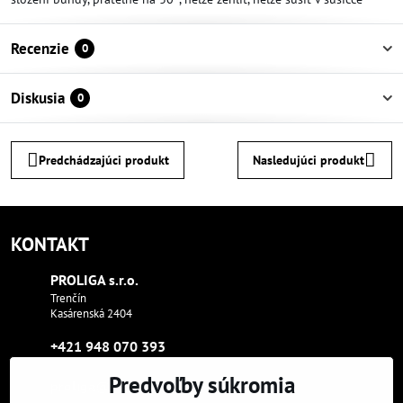
Recenzie
0
Diskusia
0
Predchádzajúci produkt
Nasledujúci produkt
KONTAKT
PROLIGA s​.r​.o​.
Trenčín
Kasárenská 2404
+421 948 070 393
Predvoľby súkromia
proliga​@proliga​.eu