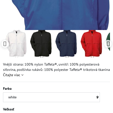
Vnější strana: 100% nylon Taffeta®, uvnitř: 100% polyesterová
síťovina, podšívka rukávů: 100% polyester Taffeta® trikotová tkanina
Čítajte viac
Farba
Veľkosť