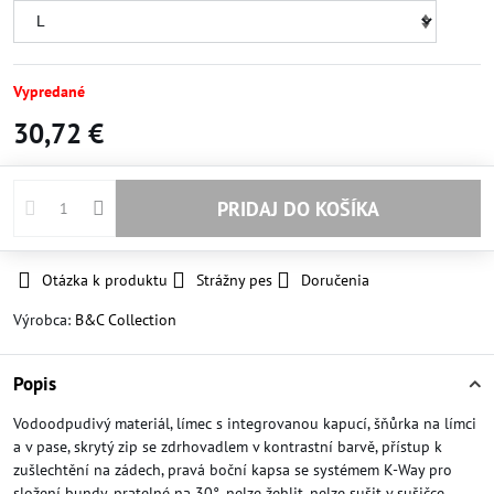
Vypredané
30,72 €
PRIDAJ DO KOŠÍKA
Otázka k produktu
Strážny pes
Doručenia
Výrobca:
B&C Collection
Popis
Vodoodpudivý materiál, límec s integrovanou kapucí, šňůrka na límci
a v pase, skrytý zip se zdrhovadlem v kontrastní barvě, přístup k
zušlechtění na zádech, pravá boční kapsa se systémem K-Way pro
složení bundy, pratelné na 30°, nelze žehlit, nelze sušit v sušičce