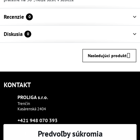
Recenzie
0
Diskusia
0
Nasledujúci produkt
KONTAKT
PROLIGA s​.r​.o​.
Trenčín
Kasárenská 2404
+421 948 070 393
Predvoľby súkromia
proliga​@proliga​.eu