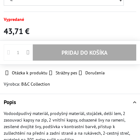
Vypredané
43,71 €
PRIDAJ DO KOŠÍKA
Otázka k produktu
Strážny pes
Doručenia
Výrobca:
B&C Collection
Popis
Vodoodpudivý materiál, prodyšný materiál, stojáček, delší lem, 2
zasouvací kapsy na zip, 2 vnitřní kapsy, odsazené švy na rameni,
zesílené dvojité švy, podšívka v kontrastní barvě, přístup k
zušlechtění na přední a zadní straně a na rukávech, 2-cestný streč,
pratelné na 30°, nelze sušit v sušičce