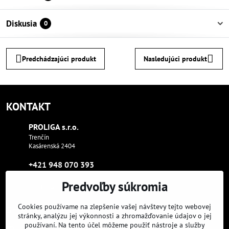
Diskusia
0
Predchádzajúci produkt
Nasledujúci produkt
KONTAKT
PROLIGA s​.r​.o​.
Trenčín
Kasárenská 2404
+421 948 070 393
Predvoľby súkromia
proliga​@proliga​.eu
Cookies používame na zlepšenie vašej návštevy tejto webovej
Sme tam, kde aj vy:
stránky, analýzu jej výkonnosti a zhromažďovanie údajov o jej
používaní. Na tento účel môžeme použiť nástroje a služby