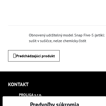
Obnovený udržitelný model Snap Five-S (artikl: 33
sušit v sušičce, nelze chemicky čistit
Predchádzajúci produkt
KONTAKT
PROLIGA s​.r​.o​.
Trenčín
Predvoľby súkromia
Kasárenská 2404