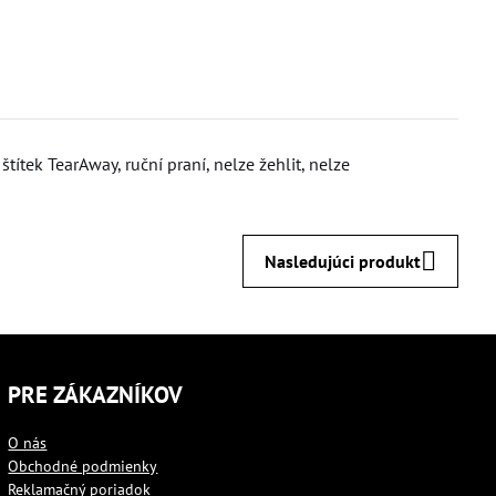
títek TearAway, ruční praní, nelze žehlit, nelze
Nasledujúci produkt
PRE ZÁKAZNÍKOV
O nás
Obchodné podmienky
Reklamačný poriadok