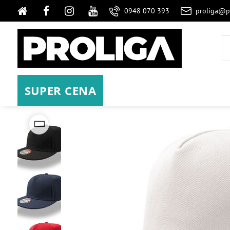
0948 070 393
proliga@p
SUPER CENA