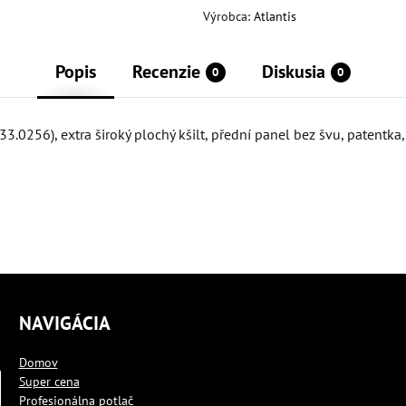
Výrobca:
Atlantis
Popis
Recenzie
Diskusia
0
0
.0256), extra široký plochý kšilt, přední panel bez švu, patentka, š
NAVIGÁCIA
Domov
Super cena
Profesionálna potlač