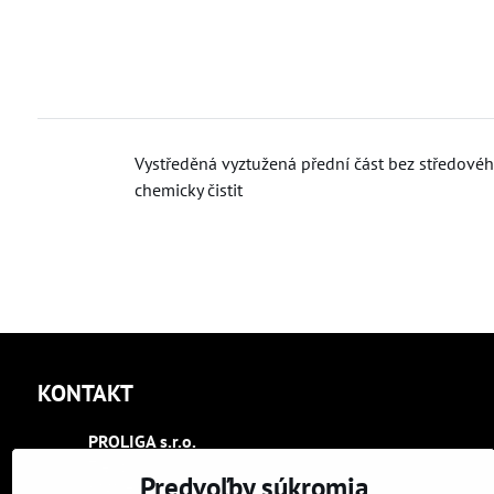
Vystředěná vyztužená přední část bez středového š
chemicky čistit
KONTAKT
PROLIGA s​.r​.o​.
Trenčín
Predvoľby súkromia
Kasárenská 2404