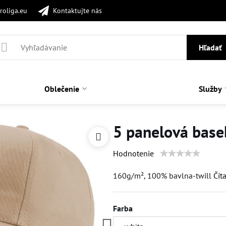
roliga.eu
Kontaktujte nás
Hľadať
Oblečenie
Služby
5 panelová baseb
Hodnotenie
160g/m², 100% bavlna-twill
Číta
Farba