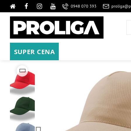
0948 070 393
proliga@p
SUPER CENA