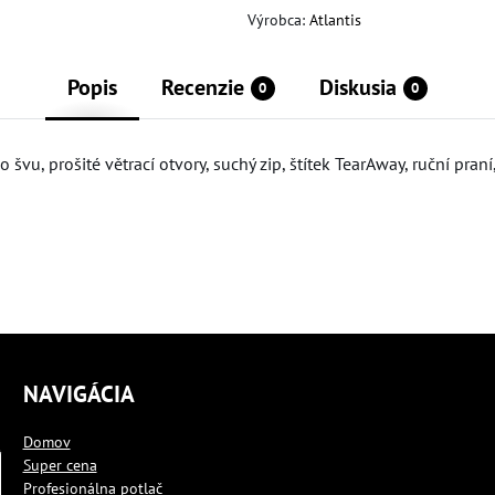
Výrobca:
Atlantis
Popis
Recenzie
Diskusia
0
0
vu, prošité větrací otvory, suchý zip, štítek TearAway, ruční praní, 
NAVIGÁCIA
Domov
Super cena
Profesionálna potlač