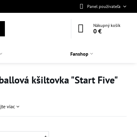
Panel používateľa
Nákupný košík
0 €
Fanshop
allová kšiltovka "Start Five"
jte viac