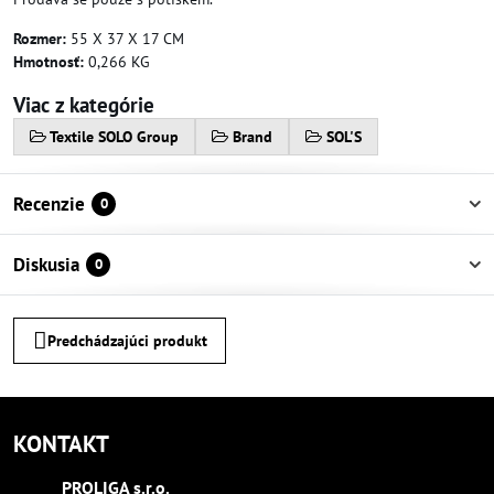
Rozmer:
55 X 37 X 17 CM
Hmotnosť:
0,266 KG
Viac z kategórie
Textile SOLO Group
Brand
SOL'S
Recenzie
0
Diskusia
0
Predchádzajúci produkt
KONTAKT
PROLIGA s​.r​.o​.