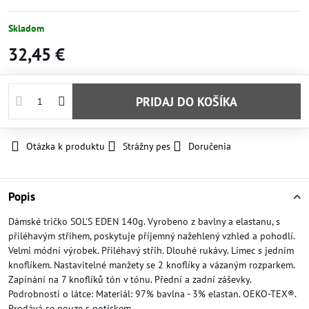
Skladom
32,45 €
PRIDAJ DO KOŠÍKA
Otázka k produktu
Strážny pes
Doručenia
Popis
Dámské tričko SOL'S EDEN 140g. Vyrobeno z bavlny a elastanu, s
přiléhavým střihem, poskytuje příjemný nažehlený vzhled a pohodlí.
Velmi módní výrobek. Přiléhavý střih. Dlouhé rukávy. Límec s jedním
knoflíkem. Nastavitelné manžety se 2 knoflíky a vázaným rozparkem.
Zapínání na 7 knoflíků tón v tónu. Přední a zadní záševky.
Podrobnosti o látce: Materiál: 97% bavlna - 3% elastan. OEKO-TEX®.
Prodává se pouze s potiskem.