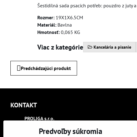
Šestidílná sada psacích potřeb: pouzdro z juty 
Rozmer:
19X1X6.5CM
Materiál:
Bavlna
Hmotnosť:
0,065 KG
Viac z kategórie
Kancelária a písanie
Predchádzajúci produkt
KONTAKT
PROLIGA s​.r​.o​.
Trenčín
Predvoľby súkromia
Kasárenská 2404