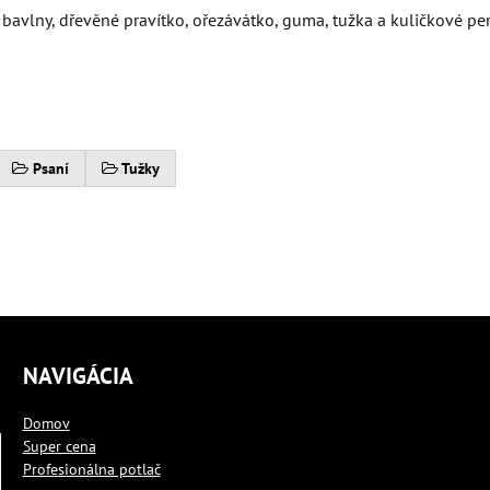
a bavlny, dřevěné pravítko, ořezávátko, guma, tužka a kuličkové pe
Psaní
Tužky
NAVIGÁCIA
Domov
Super cena
Profesionálna potlač