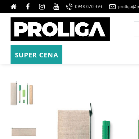
0948 070 393
proliga@p
SUPER CENA