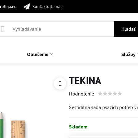
roliga.eu
Kontaktujte nás
Hľadať
Oblečenie
Služby
TEKINA
Hodnotenie
Šestidílná sada psacích potřeb
Č
Skladom