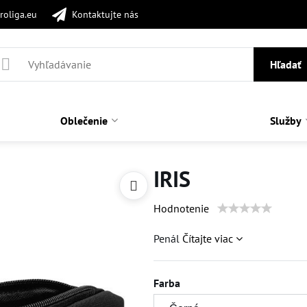
roliga.eu
Kontaktujte nás
Hľadať
Oblečenie
Služby
IRIS
Hodnotenie
Penál
Čítajte viac
Farba