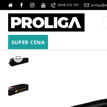
0948 070 393
proliga@p
SUPER CENA