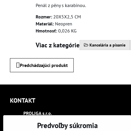
Penál z pěny s karabinou.
Rozmer:
20X5X2,5 CM
Materiál:
Neopren
Hmotnosť:
0,026 KG
Viac z kategórie
Kancelária a písanie
Predchádzajúci produkt
KONTAKT
PROLIGA s​.r​.o​.
Trenčín
Predvoľby súkromia
Kasárenská 2404