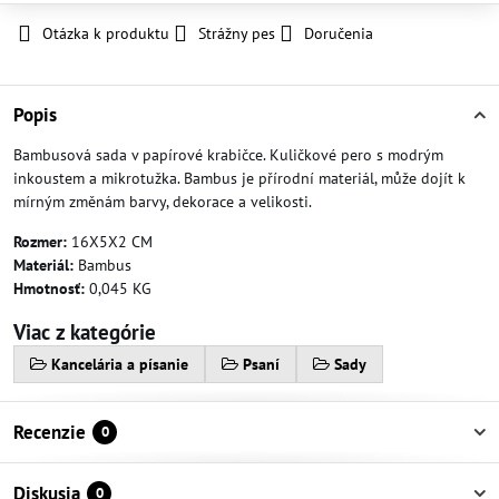
Otázka k produktu
Strážny pes
Doručenia
Popis
Bambusová sada v papírové krabičce. Kuličkové pero s modrým
inkoustem a mikrotužka. Bambus je přírodní materiál, může dojít k
mírným změnám barvy, dekorace a velikosti.
Rozmer:
16X5X2 CM
Materiál:
Bambus
Hmotnosť:
0,045 KG
Viac z kategórie
Kancelária a písanie
Psaní
Sady
Recenzie
0
Diskusia
0