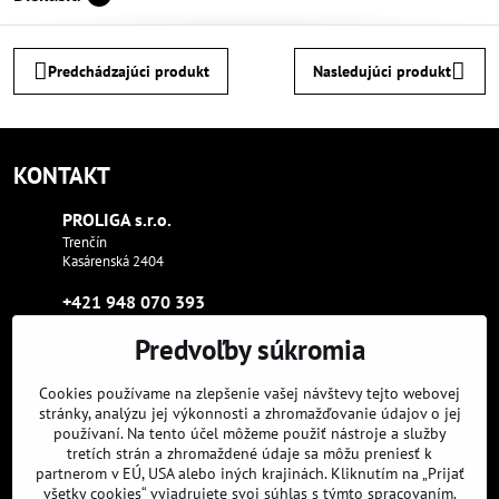
Predchádzajúci produkt
Nasledujúci produkt
KONTAKT
PROLIGA s​.r​.o​.
Trenčín
Kasárenská 2404
+421 948 070 393
Predvoľby súkromia
proliga​@proliga​.eu
Cookies používame na zlepšenie vašej návštevy tejto webovej
Sme tam, kde aj vy:
stránky, analýzu jej výkonnosti a zhromažďovanie údajov o jej
používaní. Na tento účel môžeme použiť nástroje a služby
Facebook
Instagram
Youtube
tretích strán a zhromaždené údaje sa môžu preniesť k
partnerom v EÚ, USA alebo iných krajinách. Kliknutím na „Prijať
všetky cookies“ vyjadrujete svoj súhlas s týmto spracovaním.