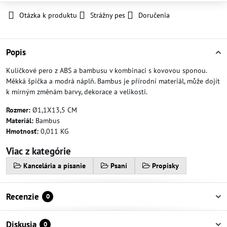
Otázka k produktu
Strážny pes
Doručenia
Popis
Kuličkové pero z ABS a bambusu v kombinaci s kovovou sponou.
Měkká špička a modrá náplň. Bambus je přírodní materiál, může dojít
k mírným změnám barvy, dekorace a velikosti.
Rozmer:
Ø1,1X13,5 CM
Materiál:
Bambus
Hmotnosť:
0,011 KG
Viac z kategórie
Kancelária a písanie
Psaní
Propisky
Recenzie
0
Diskusia
0