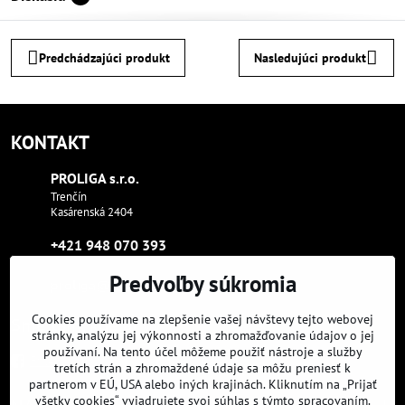
Predchádzajúci produkt
Nasledujúci produkt
KONTAKT
PROLIGA s​.r​.o​.
Trenčín
Kasárenská 2404
+421 948 070 393
Predvoľby súkromia
proliga​@proliga​.eu
Cookies používame na zlepšenie vašej návštevy tejto webovej
Sme tam, kde aj vy:
stránky, analýzu jej výkonnosti a zhromažďovanie údajov o jej
používaní. Na tento účel môžeme použiť nástroje a služby
Facebook
Instagram
Youtube
tretích strán a zhromaždené údaje sa môžu preniesť k
partnerom v EÚ, USA alebo iných krajinách. Kliknutím na „Prijať
všetky cookies“ vyjadrujete svoj súhlas s týmto spracovaním.