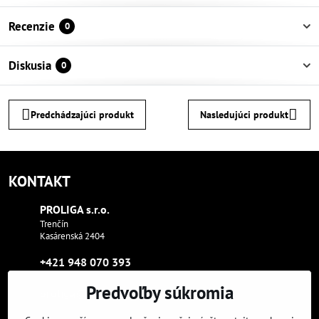
Recenzie
0
Diskusia
0
Predchádzajúci produkt
Nasledujúci produkt
KONTAKT
PROLIGA s​.r​.o​.
Trenčín
Kasárenská 2404
+421 948 070 393
Predvoľby súkromia
proliga​@proliga​.eu