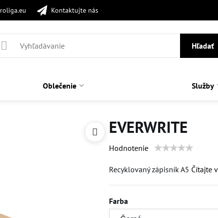
roliga.eu
Kontaktujte nás
Hľadať
Oblečenie
Služby
EVERWRITE
Hodnotenie
Recyklovaný zápisník A5
Čítajte 
Farba