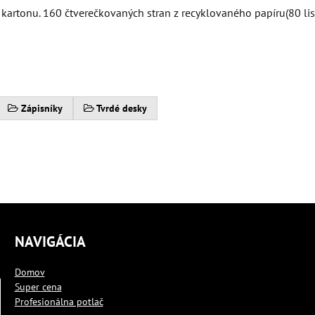
kartonu. 160 čtverečkovaných stran z recyklovaného papíru(80 list
Zápisníky
Tvrdé desky
NAVIGÁCIA
Domov
Super cena
Profesionálna potlač