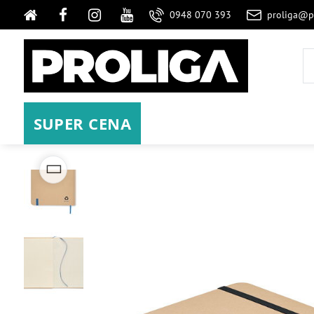
0948 070 393
proliga@p
SUPER CENA