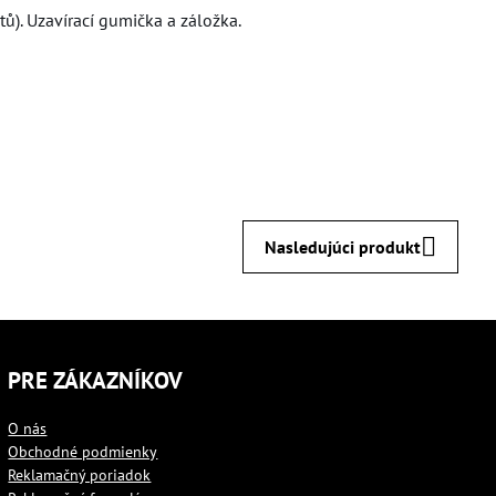
ů). Uzavírací gumička a záložka.
Nasledujúci produkt
PRE ZÁKAZNÍKOV
O nás
Obchodné podmienky
Reklamačný poriadok